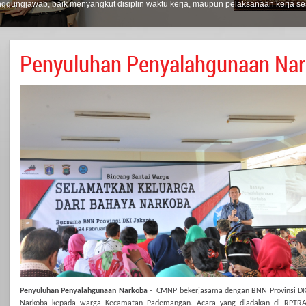
tanggungjawab, baik menyangkut disiplin waktu kerja, maupun pelaksanaan kerja se
Penyuluhan Penyalahgunaan Na
Penyuluhan Penyalahgunaan Narkoba
-
CMNP bekerjasama dengan BNN Provinsi DK
Narkoba kepada warga Kecamatan Pademangan. Acara yang diadakan di RPTRA