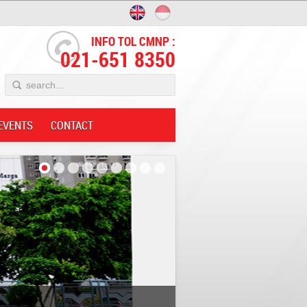
INFO TOL CMNP :
021-651 8350
EVENTS
CONTACT
Integrity;