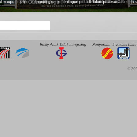
 maupun eksternal dibandingkan kepentingan pribadi dalam pelaksanaan kerja se
Entity Anak Tidak Langsung
Penyertaan Investasi Lain
© 200